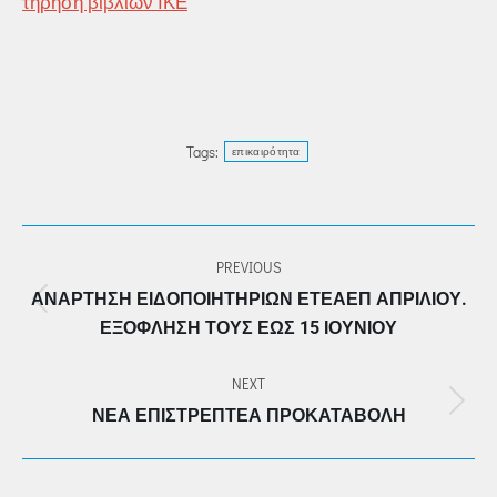
τήρηση βιβλίων ΙΚΕ
Tags:
επικαιρότητα
POST
PREVIOUS
NAVIGATION
ΑΝΆΡΤΗΣΗ ΕΙΔΟΠΟΙΗΤΗΡΊΩΝ ΕΤΕΑΕΠ ΑΠΡΙΛΊΟΥ.
Previous
ΕΞΌΦΛΗΣΉ ΤΟΥΣ ΈΩΣ 15 ΙΟΥΝΊΟΥ
post:
NEXT
Next
ΝΈΑ ΕΠΙΣΤΡΕΠΤΈΑ ΠΡΟΚΑΤΑΒΟΛΉ
post: