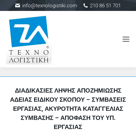
info@texnologistiki.com
210 86 51 701
ΔΙΑΔΙΚΑΣΊΕΣ ΛΉΨΗΣ ΑΠΟΖΗΜΊΩΣΗΣ
ΆΔΕΙΑΣ ΕΙΔΙΚΟΎ ΣΚΟΠΟΎ – ΣΥΜΒΆΣΕΙΣ
ΕΡΓΑΣΊΑΣ, ΑΚΥΡΌΤΗΤΑ ΚΑΤΑΓΓΕΛΊΑΣ
ΣΎΜΒΑΣΗΣ – ΑΠΌΦΑΣΗ ΤΟΥ ΥΠ.
ΕΡΓΑΣΊΑΣ