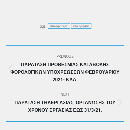
Tags:
επικαιρότητα
επιχειρήσεις
POST
PREVIOUS
NAVIGATION
ΠΑΡΆΤΑΣΗ ΠΡΟΘΕΣΜΊΑΣ ΚΑΤΑΒΟΛΉΣ
Previous
ΦΟΡΟΛΟΓΙΚΏΝ ΥΠΟΧΡΕΏΣΕΩΝ ΦΕΒΡΟΥΑΡΊΟΥ
post:
2021- ΚΑΔ.
NEXT
ΠΑΡΆΤΑΣΗ ΤΗΛΕΡΓΑΣΊΑΣ, ΟΡΓΆΝΩΣΗΣ ΤΟΥ
Next
ΧΡΌΝΟΥ ΕΡΓΑΣΊΑΣ ΈΩΣ 31/3/21.
post: