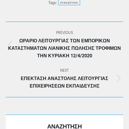
Tags:
επικαιρότητα
POST
PREVIOUS
NAVIGATION
ΩΡΆΡΙΟ ΛΕΙΤΟΥΡΓΊΑΣ ΤΩΝ ΕΜΠΟΡΙΚΏΝ
Previous
ΚΑΤΑΣΤΗΜΆΤΩΝ ΛΙΑΝΙΚΉΣ ΠΏΛΗΣΗΣ ΤΡΟΦΊΜΩΝ
post:
ΤΗΝ ΚΥΡΙΑΚΉ 12/4/2020
NEXT
ΕΠΈΚΤΑΣΗ ΑΝΑΣΤΟΛΉΣ ΛΕΙΤΟΥΡΓΊΑΣ
Next
ΕΠΙΧΕΙΡΉΣΕΩΝ ΕΚΠΑΊΔΕΥΣΗΣ
post:
ΑΝΑΖΗΤΗΣΗ