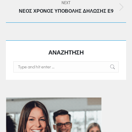
NEXT
Next
ΝΈΟΣ ΧΡΌΝΟΣ ΥΠΟΒΟΛΉΣ ΔΉΛΩΣΗΣ Ε9
post:
ΑΝΑΖΗΤΗΣΗ
Search: