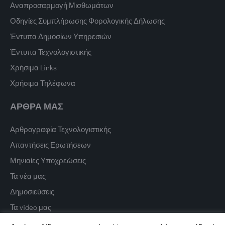
Αναπροσαρμογή Μισθωμάτων
Οδηγίες Συμπλήρωσης Φορολογικής Δήλωσης
Έντυπα Δημοσίων Υπηρεσιών
Έντυπα Τεχνολογιστικής
Χρήσιμα Links
Χρήσιμα Τηλέφωνα
ΑΡΘΡΑ ΜΑΣ
Αρθρογραφία Τεχνολογιστικής
Απαντήσεις Ερωτήσεων
Μηνιαίες Υποχρεώσεις
Τα νέα μας
Δημοσιεύσεις
Τα video μας