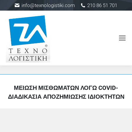
info@texnologistiki.com
210 86 51 701
ΜΕΊΩΣΗ ΜΙΣΘΩΜΆΤΩΝ ΛΌΓΩ COVID-
ΔΙΑΔΙΚΑΣΊΑ ΑΠΟΖΗΜΊΩΣΗΣ ΙΔΙΟΚΤΗΤΏΝ