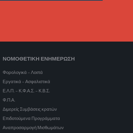
ΝΟΜΟΘΕΤΙΚΗ ΕΝΗΜΕΡΩΣΗ
Φορολογικά – Λοιπά
Εργατικά – Ασφαλιστικά
Ε.Λ.Π. – Κ.Φ.Α.Σ. – Κ.Β.Σ.
Φ.Π.Α.
Διμερείς Συμβάσεις κρατών
Επιδοτούμενα Προγράμματα
Αναπροσαρμογή Μισθωμάτων