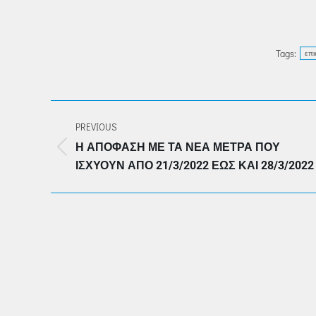
Tags:
επι
POST
PREVIOUS
NAVIGATION
Η ΑΠΌΦΑΣΗ ΜΕ ΤΑ ΝΈΑ ΜΈΤΡΑ ΠΟΥ
Previous
ΙΣΧΎΟΥΝ ΑΠΌ 21/3/2022 ΈΩΣ ΚΑΙ 28/3/2022
post: