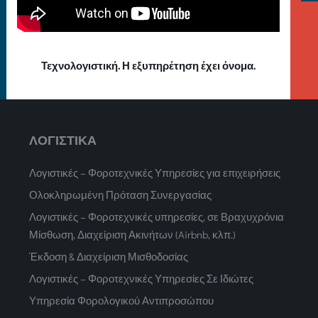
Τεχνολογιστική. Η εξυπηρέτηση έχει όνομα.
ΛΟΓΙΣΤΙΚΑ
Λογιστικές – Φοροτεχνικές Υπηρεσίες για επιχειρήσεις
Ολοκληρωμένη Πρόταση Συνεργασίας
Λογιστικές – Φοροτεχνικές υπηρεσίες, σε Βραχυχρόνια
Μίσθωση, Διαχείριση Ακινήτων (Airbnb, κλπ.)
Έκδοση & Διαχείριση Μισθοδοσίας
Λογιστικές – Φοροτεχνικές Υπηρεσίες Σε Ιδιώτες
Υπηρεσία Φορολογικού Αντιπροσώπου