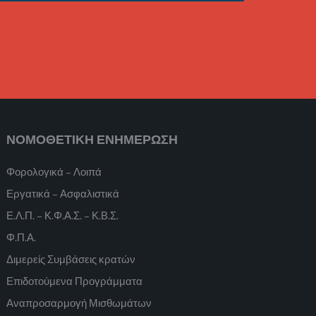
ΝΟΜΟΘΕΤΙΚΗ ΕΝΗΜΕΡΩΣΗ
Φορολογικά – Λοιπά
Εργατικά – Ασφαλιστικά
Ε.Λ.Π. – Κ.Φ.Α.Σ. – Κ.Β.Σ.
Φ.Π.Α.
Διμερείς Συμβάσεις κρατών
Επιδοτούμενα Προγράμματα
Αναπροσαρμογή Μισθωμάτων