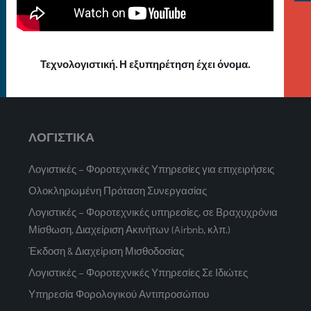
Τεχνολογιστική. Η εξυπηρέτηση έχει όνομα.
ΛΟΓΙΣΤΙΚΑ
Λογιστικές – Φοροτεχνικές Υπηρεσίες για επιχειρήσεις
Ολοκληρωμένη Πρόταση Συνεργασίας
Λογιστικές – Φοροτεχνικές υπηρεσίες, σε Βραχυχρόνια
Μίσθωση, Διαχείριση Ακινήτων (Airbnb, κλπ.)
Έκδοση & Διαχείριση Μισθοδοσίας
Λογιστικές – Φοροτεχνικές Υπηρεσίες Σε Ιδιώτες
Υπηρεσία Φορολογικού Αντιπροσώπου