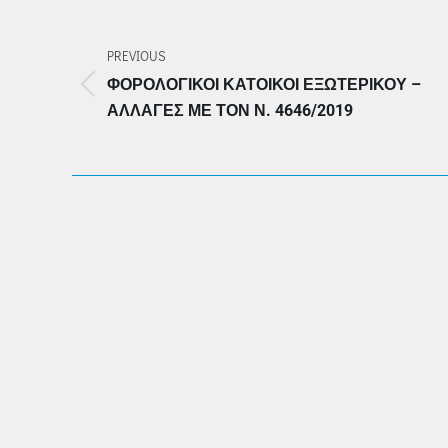
POST
NAVIGATION
PREVIOUS
ΦΟΡΟΛΟΓΙΚΟΊ ΚΆΤΟΙΚΟΙ ΕΞΩΤΕΡΙΚΟΎ –
Previous
ΑΛΛΑΓΈΣ ΜΕ ΤΟΝ Ν. 4646/2019
post: