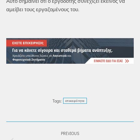
Αυτό σημαίνει ότι ο εργοδότης συνεχίζει εκείνος να
αμείβει τους εργαζομένους του.
Tags:
επικαιρότητα
POST
PREVIOUS
NAVIGATION