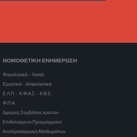
ΝΟΜΟΘΕΤΙΚΗ ΕΝΗΜΕΡΩΣΗ
Φορολογικά – Λοιπά
Εργατικά – Ασφαλιστικά
Ε.Λ.Π. – Κ.Φ.Α.Σ. – Κ.Β.Σ.
Φ.Π.Α.
Διμερείς Συμβάσεις κρατών
Επιδοτούμενα Προγράμματα
Αναπροσαρμογή Μισθωμάτων