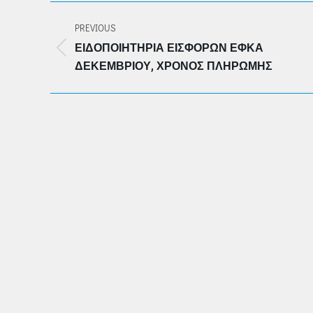
POST
PREVIOUS
NAVIGATION
ΕΙΔΟΠΟΙΗΤΉΡΙΑ ΕΙΣΦΟΡΏΝ ΕΦΚΑ
Previous
ΔΕΚΕΜΒΡΊΟΥ, ΧΡΌΝΟΣ ΠΛΗΡΩΜΉΣ
post: