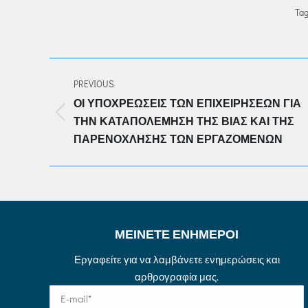
Tag
POST
PREVIOUS
NAVIGATION
ΟΙ ΥΠΟΧΡΕΏΣΕΙΣ ΤΩΝ ΕΠΙΧΕΙΡΉΣΕΩΝ ΓΙΑ
Previous
ΤΗΝ ΚΑΤΑΠΟΛΈΜΗΣΗ ΤΗΣ ΒΊΑΣ ΚΑΙ ΤΗΣ
post:
ΠΑΡΕΝΌΧΛΗΣΗΣ ΤΩΝ ΕΡΓΑΖΟΜΈΝΩΝ
ΜΕΙΝΕΤΕ ΕΝΗΜΕΡΟΙ
Εργαφείτε για να λαμβάνετε ενημερώσεις και
αρθρογραφία μας.