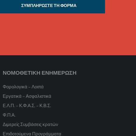
ΣΥΜΠΛΗΡΩΣΤΕ ΤΗ ΦΟΡΜΑ
ΝΟΜΟΘΕΤΙΚΗ ΕΝΗΜΕΡΩΣΗ
Φορολογικά – Λοιπά
Εργατικά – Ασφαλιστικά
Ε.Λ.Π. – Κ.Φ.Α.Σ. – Κ.Β.Σ.
Φ.Π.Α.
Διμερείς Συμβάσεις κρατών
Επιδοτούμενα Προγράμματα