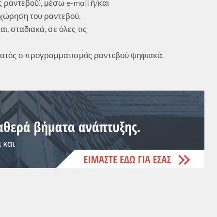
αντεβού), μέσω e-mail ή/και
αχώρηση του ραντεβού.
, σταδιακά, σε όλες τις
νατός ο προγραμματισμός ραντεβού ψηφιακά.