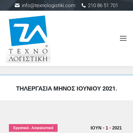
info@texnologistiki.com
210 86 51 701
ΤΗΛΕΡΓΑΣΊΑ ΜΗΝΌΣ ΙΟΥΝΊΟΥ 2021.
ΙΟΎΝ
1
2021
Εργατικά - Ασφαλιστικά