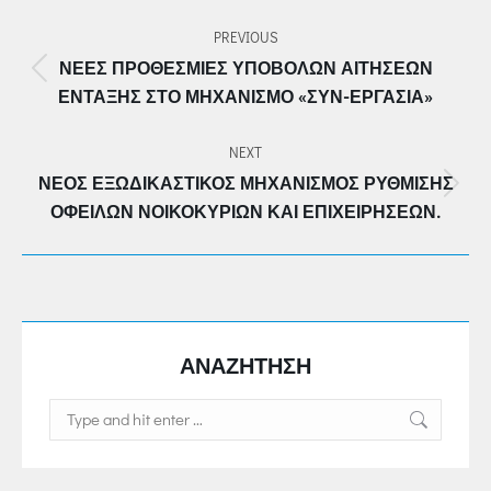
POST
PREVIOUS
NAVIGATION
ΝΈΕΣ ΠΡΟΘΕΣΜΊΕΣ ΥΠΟΒΟΛΏΝ ΑΙΤΉΣΕΩΝ
Previous
ΈΝΤΑΞΗΣ ΣΤΟ ΜΗΧΑΝΙΣΜΌ «ΣΥΝ-ΕΡΓΑΣΙΑ»
post:
NEXT
ΝΈΟΣ ΕΞΩΔΙΚΑΣΤΙΚΌΣ ΜΗΧΑΝΙΣΜΌΣ ΡΎΘΜΙΣΗΣ
Next
ΟΦΕΙΛΏΝ ΝΟΙΚΟΚΥΡΙΏΝ ΚΑΙ ΕΠΙΧΕΙΡΉΣΕΩΝ.
post:
ΑΝΑΖΗΤΗΣΗ
Search: