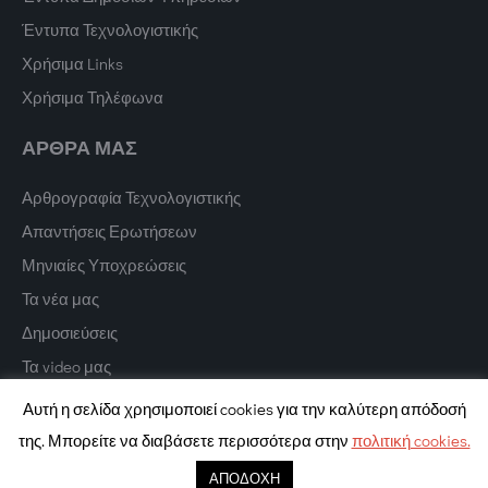
Έντυπα Τεχνολογιστικής
Χρήσιμα Links
Χρήσιμα Τηλέφωνα
ΑΡΘΡΑ ΜΑΣ
Αρθρογραφία Τεχνολογιστικής
Απαντήσεις Ερωτήσεων
Μηνιαίες Υποχρεώσεις
Τα νέα μας
Δημοσιεύσεις
Τα video μας
Αυτή η σελίδα χρησιμοποιεί cookies για την καλύτερη απόδοσή
της. Μπορείτε να διαβάσετε περισσότερα στην
πολιτική cookies.
Copyright © 2022 Texnologistiki. All Rights Reserved.
Digital Marketing
ΑΠΟΔΟΧΗ