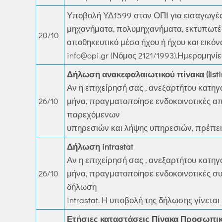
Υποβολή ΥΔ1599 στον ΟΠΙ για εισαγωγέ
μηχανήματα, πολυμηχανήματα, εκτυπωτές, 
20/10
αποθηκευτικό μέσο ήχου ή ήχου και εικό
info@opi.gr
(Νόμος 2121/1993).Ημερομηνίες υ
Δήλωση ανακεφαλαιωτικού πίνακα (listi
Αν η επιχείρησή σας , ανεξαρτήτου κατη
26/10
μήνα, πραγματοποίησε ενδοκοινοτικές απ
παρεχόμενων
υπηρεσιών και λήψης υπηρεσιών, πρέπει
Δήλωση intrastat
Αν η επιχείρησή σας , ανεξαρτήτου κατη
26/10
μήνα, πραγματοποίησε ενδοκοινοτικές συ
δήλωση
intrastat. Η υποβολή της δήλωσης γίνετα
Ετήσιες καταστάσεις Πίνακα Προσωπι