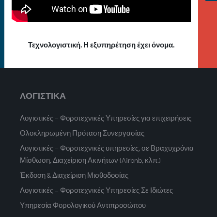
Τεχνολογιστική. Η εξυπηρέτηση έχει όνομα.
ΛΟΓΙΣΤΙΚΑ
Λογιστικές – Φοροτεχνικές Υπηρεσίες για επιχειρήσεις
Ολοκληρωμένη Πρόταση Συνεργασίας
Λογιστικές – Φοροτεχνικές υπηρεσίες, σε Βραχυχρόνια
Μίσθωση, Διαχείριση Ακινήτων (Airbnb, κλπ.)
Έκδοση & Διαχείριση Μισθοδοσίας
Λογιστικές – Φοροτεχνικές Υπηρεσίες Σε Ιδιώτες
Υπηρεσία Φορολογικού Αντιπροσώπου