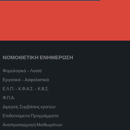
ΝΟΜΟΘΕΤΙΚΗ ΕΝΗΜΕΡΩΣΗ
Φορολογικά – Λοιπά
Εργατικά – Ασφαλιστικά
Ε.Λ.Π. – Κ.Φ.Α.Σ. – Κ.Β.Σ.
Φ.Π.Α.
Διμερείς Συμβάσεις κρατών
Επιδοτούμενα Προγράμματα
Αναπροσαρμογή Μισθωμάτων