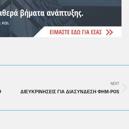
NEXT
Next
9
ΔΙΕΥΚΡΙΝΉΣΕΙΣ ΓΙΑ ΔΙΑΣΎΝΔΕΣΗ ΦΗΜ-POS
post: