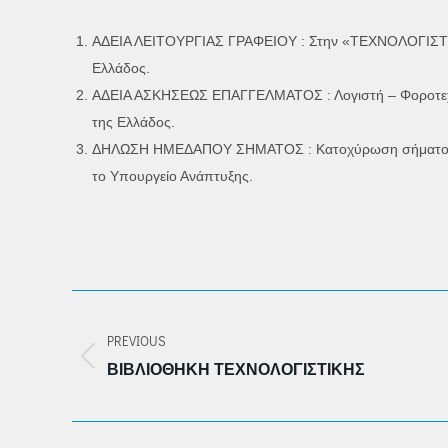
ΑΔΕΙΑ ΛΕΙΤΟΥΡΓΙΑΣ ΓΡΑΦΕΙΟΥ : Στην «ΤΕΧΝΟΛΟΓΙΣΤΙΚΗ
Ελλάδος.
ΑΔΕΙΑ ΑΣΚΗΣΕΩΣ ΕΠΑΓΓΕΛΜΑΤΟΣ : Λογιστή – Φοροτεχνικ
της Ελλάδος.
ΔΗΛΩΣΗ ΗΜΕΔΑΠΟΥ ΣΗΜΑΤΟΣ : Κατοχύρωση σήματος κα
το Υπουργείο Ανάπτυξης.
POST
NAVIGATION
PREVIOUS
Previous
ΒΙΒΛΙΟΘΉΚΗ ΤΕΧΝΟΛΟΓΙΣΤΙΚΉΣ
post: