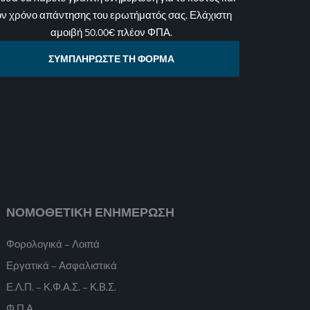
ον χρόνο απάντησης του ερωτήματός σας. Ελάχιστη
αμοιβή 50.00€ πλέον ΦΠΑ.
ΣΥΜΠΛΗΡΩΣΤΕ ΤΗ ΦΟΡΜΑ
ΝΟΜΟΘΕΤΙΚΗ ΕΝΗΜΕΡΩΣΗ
Φορολογικά – Λοιπά
Εργατικά – Ασφαλιστικά
Ε.Λ.Π. – Κ.Φ.Α.Σ. – Κ.Β.Σ.
Φ.Π.Α.