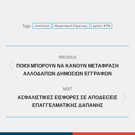
Tags:
απαλλαγή
Μηχανισμού Σήμανσης
χρήση ΦΤΜ
POST
PREVIOUS
NAVIGATION
ΠΟΙΟΙ ΜΠΟΡΟΎΝ ΝΑ ΚΆΝΟΥΝ ΜΕΤΆΦΡΑΣΗ
Previous
ΑΛΛΟΔΑΠΏΝ ΔΗΜΟΣΊΩΝ ΕΓΓΡΆΦΩΝ
post:
NEXT
ΑΣΦΑΛΙΣΤΙΚΈΣ ΕΙΣΦΟΡΈΣ ΣΕ ΑΠΟΔΕΊΞΕΙΣ
Next
ΕΠΑΓΓΕΛΜΑΤΙΚΉΣ ΔΑΠΆΝΗΣ
post: