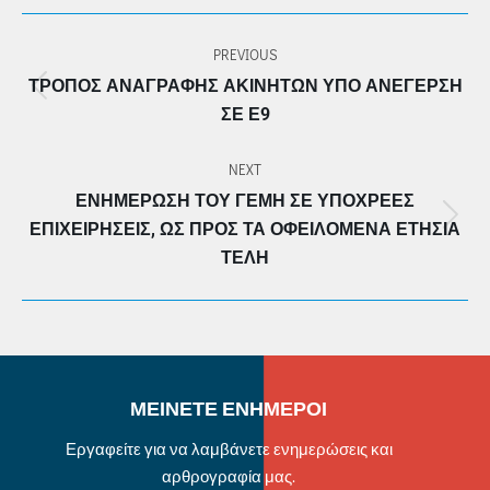
POST
PREVIOUS
NAVIGATION
ΤΡΌΠΟΣ ΑΝΑΓΡΑΦΉΣ ΑΚΙΝΉΤΩΝ ΥΠΌ ΑΝΈΓΕΡΣΗ
Previous
ΣΕ Ε9
post:
NEXT
ΕΝΗΜΈΡΩΣΗ ΤΟΥ ΓΕΜΗ ΣΕ ΥΠΌΧΡΕΕΣ
Next
ΕΠΙΧΕΙΡΉΣΕΙΣ, ΩΣ ΠΡΟΣ ΤΑ ΟΦΕΙΛΌΜΕΝΑ ΕΤΉΣΙΑ
post:
ΤΈΛΗ
ΜΕΙΝΕΤΕ ΕΝΗΜΕΡΟΙ
Εργαφείτε για να λαμβάνετε ενημερώσεις και
αρθρογραφία μας.