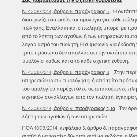
Ν. 4308/2014, άρθρο 8 παράγραφος 5
: Η οντότητ
διασφαλίζει ότι εκδίδεται τιμολόγιο για κάθε πώλ
πώλησης. Εναλλακτικά, ο πωλητής μπορεί με προ
από το λήπτη των αγαθών ή των υπηρεσιών (αυτο-
λογαριασμό του πωλητή. Η συμφωνία για έκδοση 
τρίτο πρόσωπο δεν απαλλάσσει την οντότητα από 
τιμολόγιο, καθώς και από κάθε σχετική ευθύνη.
Ν. 4308/2014, άρθρο 8 παράγραφος 8
: Στην περ
υπηρεσιών (αυτo-τιμολόγηση) ή από τρίτο πρόσωπ
του τιμολογίου παρέχει όλες τις απαιτούμενες π
σχετικών συναλλαγών από τον πωλητή, έγκαιρα γ
Ν. 4308/2014, άρθρο 9 παράγραφος 1, ια
: Τον όρο
λήπτη των αγαθών ή των υπηρεσιών.
ΠΟΛ 1003/2014, κεφάλαιο 3, άρθρο 8, παράγραφος 
αγαθά ή υπηρεσίες δύναται, αντί να εκδώσει η ίδι