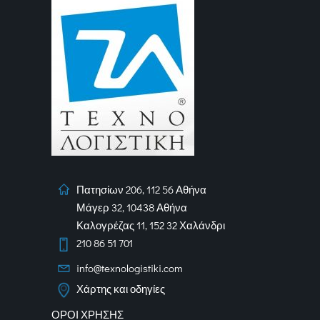
Πατησίων 206, 112 56 Αθήνα
Μάγερ 32, 10438 Αθήνα
Καλογρέζας 11, 152 32 Χαλάνδρι
210 86 51 701
info@texnologistiki.com
Χάρτης και οδηγίες
ΟΡΟΙ ΧΡΗΣΗΣ