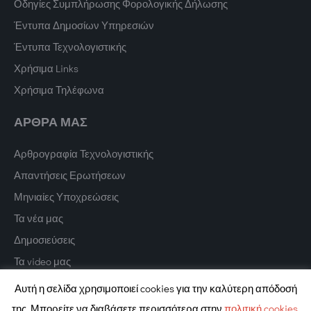
Οδηγίες Συμπλήρωσης Φορολογικής Δήλωσης
Έντυπα Δημοσίων Υπηρεσιών
Έντυπα Τεχνολογιστικής
Χρήσιμα Links
Χρήσιμα Τηλέφωνα
ΑΡΘΡΑ ΜΑΣ
Αρθρογραφία Τεχνολογιστικής
Απαντήσεις Ερωτήσεων
Μηνιαίες Υποχρεώσεις
Τα νέα μας
Δημοσιεύσεις
Τα video μας
Αυτή η σελίδα χρησιμοποιεί cookies για την καλύτερη απόδοσή
της. Μπορείτε να διαβάσετε περισσότερα στην
πολιτική cookies.