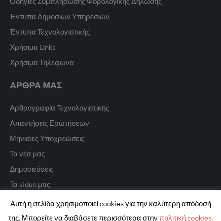
Οδηγίες Συμπλήρωσης Φορολογικής Δήλωσης
Έντυπα Δημοσίων Υπηρεσιών
Έντυπα Τεχνολογιστικής
Χρήσιμα Links
Χρήσιμα Τηλέφωνα
ΑΡΘΡΑ ΜΑΣ
Αρθρογραφία Τεχνολογιστικής
Απαντήσεις Ερωτήσεων
Μηνιαίες Υποχρεώσεις
Τα νέα μας
Δημοσιεύσεις
Τα video μας
Αυτή η σελίδα χρησιμοποιεί cookies για την καλύτερη απόδοσή
της. Μπορείτε να διαβάσετε περισσότερα στην
πολιτική cookies.