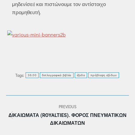
μηδενίσει) και πιστώνουμε τον αντίστοιχο
προμηθευτή.
Tags:
36.00
διπλογραφικά βιβλία
έξοδα
πρόβλεψη εξόδων
POST
PREVIOUS
NAVIGATION
ΔΙΚΑΙΏΜΑΤΑ (ROYALTIES). ΦΌΡΟΣ ΠΝΕΥΜΑΤΙΚΏΝ
Previous
ΔΙΚΑΙΩΜΆΤΩΝ
post: