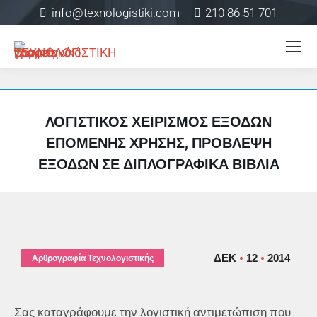
info@texnologistiki.com
210 86 51 701
ΛΟΓΙΣΤΙΚΌΣ ΧΕΙΡΙΣΜΌΣ ΕΞΌΔΩΝ
ΕΠΌΜΕΝΗΣ ΧΡΉΣΗΣ, ΠΡΌΒΛΕΨΗ
ΕΞΌΔΩΝ ΣΕ ΔΙΠΛΟΓΡΑΦΙΚΆ ΒΙΒΛΊΑ
ΔΕΚ
12
2014
Αρθρογραφία Τεχνολογιστικής
Σας καταγράφουμε την λογιστική αντιμετώπιση που