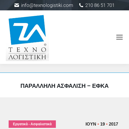
info@texnologistiki.com
210 86 51 701
ΠΑΡΆΛΛΗΛΗ ΑΣΦΆΛΙΣΗ – ΕΦΚΑ
ΙΟΎΝ
19
2017
Εργατικά - Ασφαλιστικά