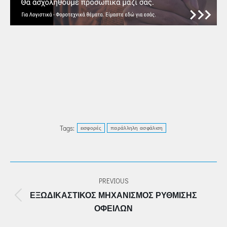
Tags:
εισφορές
παράλληλη ασφάλιση
POST
PREVIOUS
NAVIGATION
ΕΞΩΔΙΚΑΣΤΙΚΌΣ ΜΗΧΑΝΙΣΜΌΣ ΡΎΘΜΙΣΗΣ
Previous
ΟΦΕΙΛΏΝ
post: