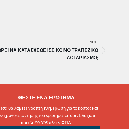
NEXT
ΡΕΊ ΝΑ ΚΑΤΑΣΧΕΘΕΊ ΣΕ ΚΟΙΝΌ ΤΡΑΠΕΖΙΚΌ
ΛΟΓΑΡΙΑΣΜΌ;
ΘΕΣΤΕ ΕΝΑ ΕΡΩΤΗΜΑ
εσα θα λάβετε γραπτή ενημέρωση για το κόστος και
ον χρόνο απάντησης του ερωτήματός σας. Ελάχιστη
αμοιβή 50.00€ πλέον ΦΠΑ.