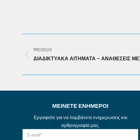
POST
NAVIGATION
PREVIOUS
Previous
ΔΙΑΔΙΚΤΥΑΚΆ ΑΙΤΉΜΑΤΑ – ΑΝΑΘΈΣΕΙΣ ΜΈΣ
post:
ΜΕΙΝΕΤΕ ΕΝΗΜΕΡΟΙ
Εργαφείτε για να λαμβάνετε ενημερώσεις και
αρθρογραφία μας.