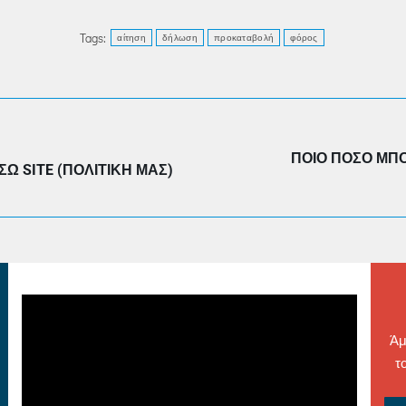
Tags:
αίτηση
δήλωση
προκαταβολή
φόρος
ΠΟΙΟ ΠΟΣΌ ΜΠΟ
Next
Ω SITE (ΠΟΛΙΤΙΚΉ ΜΑΣ)
post:
Άμ
τ