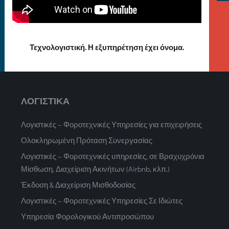
Τεχνολογιστική. Η εξυπηρέτηση έχει όνομα.
ΛΟΓΙΣΤΙΚΑ
Λογιστικές – Φοροτεχνικές Υπηρεσίες για επιχειρήσεις
Ολοκληρωμένη Πρόταση Συνεργασίας
Λογιστικές – Φοροτεχνικές υπηρεσίες, σε Βραχυχρόνια
Μίσθωση, Διαχείριση Ακινήτων (Airbnb, κλπ.)
Έκδοση & Διαχείριση Μισθοδοσίας
Λογιστικές – Φοροτεχνικές Υπηρεσίες Σε Ιδιώτες
Υπηρεσία Φορολογικού Αντιπροσώπου