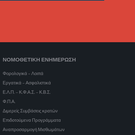
ΝΟΜΟΘΕΤΙΚΗ ΕΝΗΜΕΡΩΣΗ
Φορολογικά – Λοιπά
Εργατικά – Ασφαλιστικά
Ε.Λ.Π. – Κ.Φ.Α.Σ. – Κ.Β.Σ.
Φ.Π.Α.
Διμερείς Συμβάσεις κρατών
Επιδοτούμενα Προγράμματα
Αναπροσαρμογή Μισθωμάτων