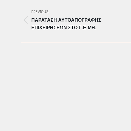
POST
NAVIGATION
PREVIOUS
ΠΑΡΆΤΑΣΗ ΑΥΤΟΑΠΟΓΡΑΦΉΣ
Previous
ΕΠΙΧΕΙΡΉΣΕΩΝ ΣΤΟ Γ.Ε.ΜΗ.
post: