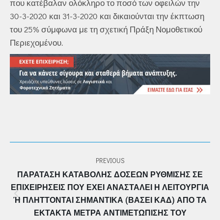
που κατέβαλαν ολόκληρο το ποσό των οφειλών την
30-3-2020 και 31-3-2020 και δικαιούνται την έκπτωση
του 25% σύμφωνα με τη σχετική Πράξη Νομοθετικού
Περιεχομένου.
POST
PREVIOUS
NAVIGATION
ΠΑΡΆΤΑΣΗ ΚΑΤΑΒΟΛΉΣ ΔΌΣΕΩΝ ΡΎΘΜΙΣΗΣ ΣΕ
ΕΠΙΧΕΙΡΉΣΕΙΣ ΠΟΥ ΈΧΕΙ ΑΝΑΣΤΑΛΕΊ Η ΛΕΙΤΟΥΡΓΊΑ
Previous
Ή ΠΛΉΤΤΟΝΤΑΙ ΣΗΜΑΝΤΙΚΆ (ΒΆΣΕΙ ΚΑΔ) ΑΠΌ ΤΑ Έ
post:
ΚΤΑΚΤΑ ΜΈΤΡΑ ΑΝΤΙΜΕΤΏΠΙΣΗΣ ΤΟΥ Κ