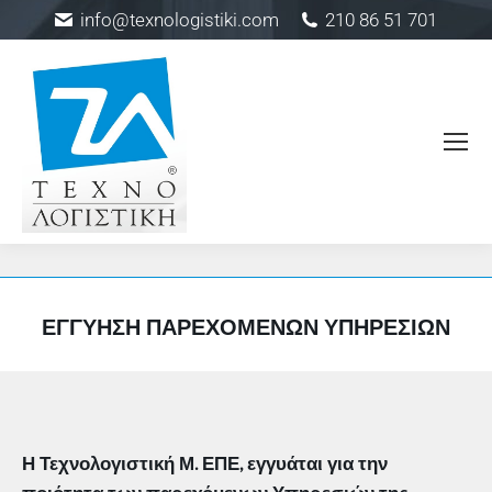
info@texnologistiki.com
210 86 51 701
ΕΓΓΎΗΣΗ ΠΑΡΕΧΌΜΕΝΩΝ ΥΠΗΡΕΣΙΏΝ
Η Τεχνολογιστική Μ. ΕΠΕ, εγγυάται για την