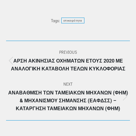
Tags:
επικαιρότητα
POST
PREVIOUS
NAVIGATION
ΆΡΣΗ ΑΚΙΝΗΣΊΑΣ ΟΧΗΜΆΤΩΝ ΈΤΟΥΣ 2020 ΜΕ
Previous
ΑΝΑΛΟΓΙΚΉ ΚΑΤΑΒΟΛΉ ΤΕΛΏΝ ΚΥΚΛΟΦΟΡΊΑΣ
post:
NEXT
ΑΝΑΒΆΘΜΙΣΗ ΤΩΝ ΤΑΜΕΙΑΚΏΝ ΜΗΧΑΝΏΝ (ΦΗΜ)
Next
& ΜΗΧΑΝΙΣΜΟΎ ΣΉΜΑΝΣΗΣ (ΕΑΦΔΣΣ) –
post:
ΚΑΤΆΡΓΗΣΗ ΤΑΜΕΙΑΚΏΝ ΜΗΧΑΝΏΝ (ΦΗΜ)