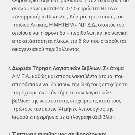
Φορολογική Δήλωση μισθωτού ή συνταξιούχου που
αναλαμβάνει, καταθέτει 0,50 ευρώ στο Ν.Π.Δ.Δ.
«Αναρρωτήριο Πεντέλης-Κέντρο προστασίας του
παιδιού Αττικής. Η ΜΗΤΕΡΑ» Ν.Π.Δ.Δ., σκοπός του
οποίου είναι η φροντίδα – περίθαλψη και κοινωνική
αποκατάσταση ανήλικων παιδιών που στερούνται
οικογενειακού περιβάλλοντος.
Δωρεάν Τήρηση Λογιστικών Βιβλίων
: Σε άτομα
Α.Μ.Ε.Α., καθώς και αποφυλακισθέντα άτομα, που
αποφάσισαν να ιδρύσουν την δική τους επιχείρηση,
παρέχουμε δωρεάν τήρηση των λογιστικών
βιβλίων της νεοσύστατης επιχείρησης κατά τους
πρώτους τέσσερεις (4) μήνες λειτουργίας της
(αφορά επιχειρήσεις με απλογραφικά βιβλία).
Έκπτωση αμοιβής μας σε Φορολογικές