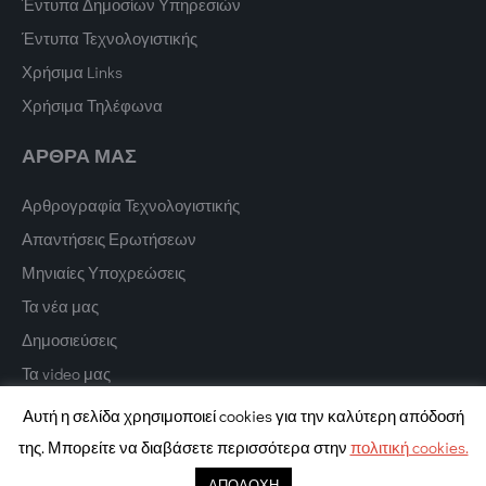
Έντυπα Δημοσίων Υπηρεσιών
Έντυπα Τεχνολογιστικής
Χρήσιμα Links
Χρήσιμα Τηλέφωνα
ΑΡΘΡΑ ΜΑΣ
Αρθρογραφία Τεχνολογιστικής
Απαντήσεις Ερωτήσεων
Μηνιαίες Υποχρεώσεις
Τα νέα μας
Δημοσιεύσεις
Τα video μας
Αυτή η σελίδα χρησιμοποιεί cookies για την καλύτερη απόδοσή
της. Μπορείτε να διαβάσετε περισσότερα στην
πολιτική cookies.
Copyright © 2022 Texnologistiki. All Rights Reserved.
Digital Marketing
ΑΠΟΔΟΧΗ