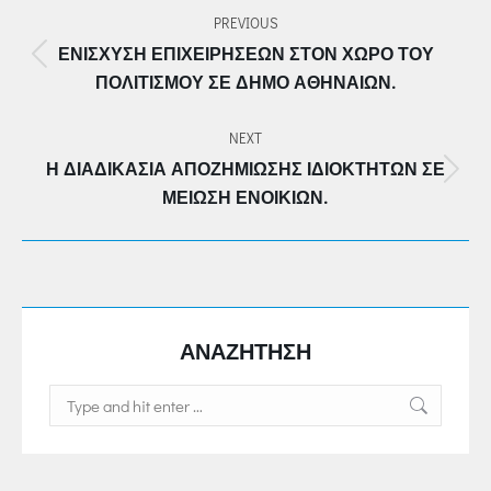
PREVIOUS
NAVIGATION
ΕΝΊΣΧΥΣΗ ΕΠΙΧΕΙΡΉΣΕΩΝ ΣΤΟΝ ΧΏΡΟ ΤΟΥ
Previous
ΠΟΛΙΤΙΣΜΟΎ ΣΕ ΔΉΜΟ ΑΘΗΝΑΊΩΝ.
post:
NEXT
Η ΔΙΑΔΙΚΑΣΊΑ ΑΠΟΖΗΜΊΩΣΗΣ ΙΔΙΟΚΤΗΤΏΝ ΣΕ
Next
ΜΕΊΩΣΗ ΕΝΟΙΚΊΩΝ.
post:
ΑΝΑΖΗΤΗΣΗ
Search: