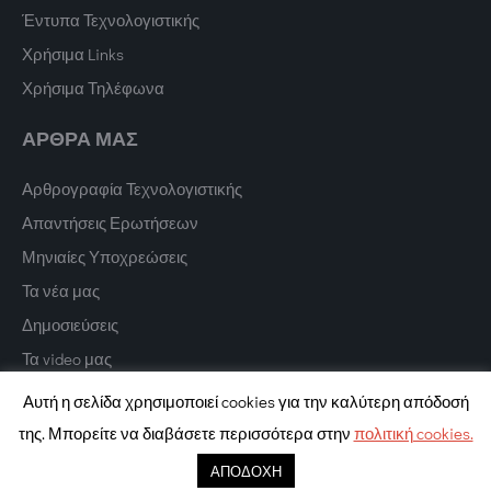
Έντυπα Τεχνολογιστικής
Χρήσιμα Links
Χρήσιμα Τηλέφωνα
ΑΡΘΡΑ ΜΑΣ
Αρθρογραφία Τεχνολογιστικής
Απαντήσεις Ερωτήσεων
Μηνιαίες Υποχρεώσεις
Τα νέα μας
Δημοσιεύσεις
Τα video μας
Αυτή η σελίδα χρησιμοποιεί cookies για την καλύτερη απόδοσή
της. Μπορείτε να διαβάσετε περισσότερα στην
πολιτική cookies.
Copyright © 2022 Texnologistiki. All Rights Reserved.
Digital Marketing
ΑΠΟΔΟΧΗ
PurpleDot