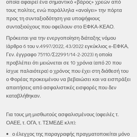
οποία αφαιρεί ένα σημαντικό «βάρος» χρεών από
τους πολίτες, ενώ παράλληλα «ανοίγει» την πόρτα
προς τη συνταξιοδότηση για υποψήφιους
συνταξιούχους που οφείλουν στο ΕΦΚΑ-ΚΕΑΟ.
Πρόκειται για την ενεργοποίηση διάταξης νόμου
(άρθρο 6 του ν.4997/2022, 43/2022 εγκύκλιος e-ΕΦΚΑ,
Γεν. έγγραφο 75110/Σ22991/14-2-2023) η οποία
προβλέπει ότι μειώνεται σε 10 χρόνια (από 20 που
ίσχυε παλαιότερα) ο χρόνος που έχει στη διάθεσή του
ο Φορέας προκειμένου να βεβαιώσει και να εισπράξει
απαιτήσεις από ασφαλιστικές εισφορές που δεν
καταβλήθηκαν.
Για τους μη μισθωτούς ασφαλισμένους (οφειλές τ.
ΟΑΕΕ, τ. ΟΓΑ, τ. ΤΣΜΕΔΕ κλπ):
ο έλεγχος της παραγραφής πραγματοποιείται μόνο