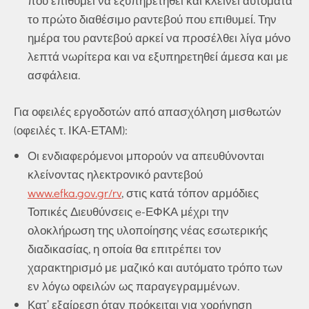
που επιθυμεί να εξυπηρετηθεί και κλείνει αυτόματα
το πρώτο διαθέσιμο ραντεβού που επιθυμεί. Την
ημέρα του ραντεβού αρκεί να προσέλθει λίγα μόνο
λεπτά νωρίτερα και να εξυπηρετηθεί άμεσα και με
ασφάλεια.
Για οφειλές εργοδοτών από απασχόληση μισθωτών
(οφειλές τ. ΙΚΑ-ΕΤΑΜ):
Οι ενδιαφερόμενοι μπορούν να απευθύνονται
κλείνοντας ηλεκτρονικό ραντεβού
www.efka.gov.gr/rv
, στις κατά τόπον αρμόδιες
Τοπικές Διευθύνσεις e-ΕΦΚΑ μέχρι την
ολοκλήρωση της υλοποίησης νέας εσωτερικής
διαδικασίας, η οποία θα επιτρέπει τον
χαρακτηρισμό με μαζικό και αυτόματο τρόπο των
εν λόγω οφειλών ως παραγεγραμμένων.
Κατ’ εξαίρεση όταν πρόκειται για χορήγηση