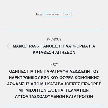
Tags:
επικαιρότητα
εφκα
POST
PREVIOUS
NAVIGATION
MARKET PASS – ΆΝΟΙΞΕ Η ΠΛΑΤΦΌΡΜΑ ΓΙΑ
Previous
ΚΑΤΆΘΕΣΗ ΑΙΤΉΣΕΩΝ
post:
NEXT
ΟΔΗΓΊΕΣ ΓΙΑ ΤΗΝ ΠΑΡΑΓΡΑΦΉ ΑΞΙΏΣΕΩΝ ΤΟΥ
ΗΛΕΚΤΡΟΝΙΚΟΎ ΕΘΝΙΚΟΎ ΦΟΡΈΑ ΚΟΙΝΩΝΙΚΉΣ
Next
ΑΣΦΆΛΙΣΗΣ ΑΠΌ ΜΗ ΚΑΤΑΒΛΗΘΕΊΣΕΣ ΕΙΣΦΟΡΈΣ
post:
ΜΗ ΜΙΣΘΩΤΏΝ ΕΛ. ΕΠΑΓΓΕΛΜΑΤΙΏΝ,
ΑΥΤΟΑΠΑΣΧΟΛΟΎΜΕΝΩΝ ΚΑΙ ΑΓΡΟΤΏΝ