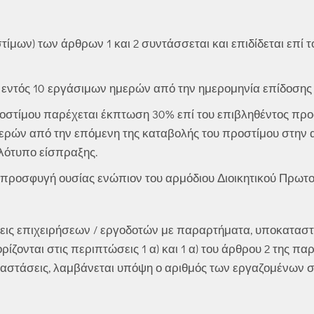
μων) των άρθρων 1 και 2 συντάσσεται και επιδίδεται επί 
. εντός 10 εργάσιμων ημερών από την ημερομηνία επίδοσης
στίμου παρέχεται έκπτωση 30% επί του επιβληθέντος προστ
ερών από την επόμενη της καταβολής του προστίμου στην α
λότυπο είσπραξης.
προσφυγή ουσίας ενώπιον του αρμόδιου Διοικητικού Πρωτοδ
ις επιχειρήσεων / εργοδοτών με παραρτήματα, υποκαταστ
ζονται στις περιπτώσεις 1 α) και 1 α) του άρθρου 2 της πα
στάσεις, λαμβάνεται υπόψη ο αριθμός των εργαζομένων στο