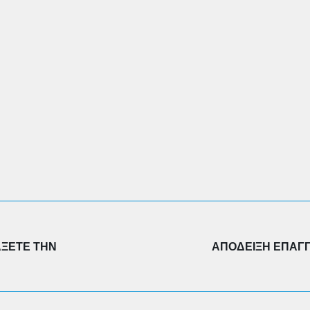
ΆΞΕΤΕ ΤΗΝ
ΑΠΌΔΕΙΞΗ ΕΠΑΓΓ
Next
post: