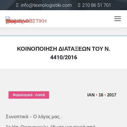
info@texnologistiki.com
210 86 51 701
ΚΟΙΝΟΠΟΊΗΣΗ ΔΙΑΤΆΞΕΩΝ ΤΟΥ Ν.
4410/2016
ΙΑΝ
16
2017
Φορολογικά - Λοιπά
Συνοπτικά – Ο λόγος μας .
Tο Υπ. Οικονομικών, έδωσε μια σειρά από