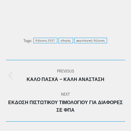
Tags:
δήλωση 2017
οδηγίες
φορολογική δήλωση
POST
PREVIOUS
NAVIGATION
Previous
ΚΑΛΌ ΠΆΣΧΑ – ΚΑΛΉ ΑΝΆΣΤΑΣΗ
post:
NEXT
ΈΚΔΟΣΗ ΠΙΣΤΩΤΙΚΟΎ ΤΙΜΟΛΟΓΊΟΥ ΓΙΑ ΔΙΑΦΟΡΈΣ
Next
ΣΕ ΦΠΑ
post: