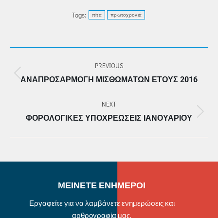
Tags:
πίτα
πρωτοχρονιά
POST
PREVIOUS
NAVIGATION
Previous
ΑΝΑΠΡΟΣΑΡΜΟΓΉ ΜΙΣΘΩΜΆΤΩΝ ΈΤΟΥΣ 2016
post:
NEXT
Next
ΦΟΡΟΛΟΓΙΚΈΣ ΥΠΟΧΡΕΏΣΕΙΣ ΙΑΝΟΥΑΡΊΟΥ
post:
ΜΕΙΝΕΤΕ ΕΝΗΜΕΡΟΙ
Εργαφείτε για να λαμβάνετε ενημερώσεις και
αρθρογραφία μας.