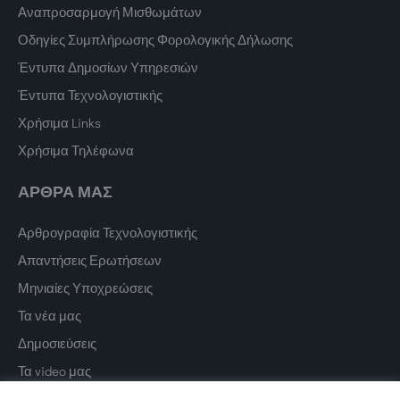
Αναπροσαρμογή Μισθωμάτων
Οδηγίες Συμπλήρωσης Φορολογικής Δήλωσης
Έντυπα Δημοσίων Υπηρεσιών
Έντυπα Τεχνολογιστικής
Χρήσιμα Links
Χρήσιμα Τηλέφωνα
ΑΡΘΡΑ ΜΑΣ
Αρθρογραφία Τεχνολογιστικής
Απαντήσεις Ερωτήσεων
Μηνιαίες Υποχρεώσεις
Τα νέα μας
Δημοσιεύσεις
Τα video μας