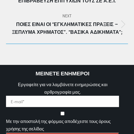
ΕΠΙΒΡΆΒΕΥΣΗ ΕΠΙΤΥΧΙΏΝ ΤΟΥΣ ΣΕ Α.Ε.Ι.
post:
NEXT
ΠΟΙΕΣ ΕΊΝΑΙ ΟΙ “ΕΓΚΛΗΜΑΤΙΚΈΣ ΠΡΆΞΕΙΣ –
Next
ΞΈΠΛΥΜΑ ΧΡΉΜΑΤΟΣ”. “ΒΑΣΙΚΆ ΑΔΙΚΉΜΑΤΑ”;
post:
ΜΕΙΝΕΤΕ ΕΝΗΜΕΡΟΙ
Εργαφείτε για να λαμβάνετε ενημερώσεις και
αρθρογραφία μας.
Με την αποστολή της φόρμας αποδέχεστε τους όρους
χρήσης της σελίδας