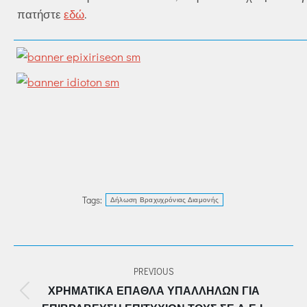
πατήστε
εδώ
.
Tags:
Δήλωση Βραχυχρόνιας Διαμονής
POST
PREVIOUS
NAVIGATION
ΧΡΗΜΑΤΙΚΆ ΈΠΑΘΛΑ ΥΠΑΛΛΉΛΩΝ ΓΙΑ
Previous