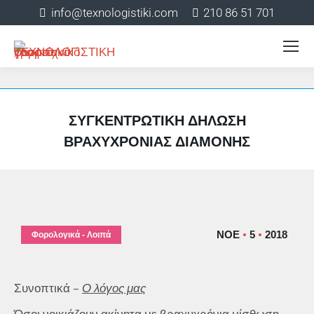
info@texnologistiki.com
210 86 51 701
ΣΥΓΚΕΝΤΡΩΤΙΚΉ ΔΉΛΩΣΗ
ΒΡΑΧΥΧΡΌΝΙΑΣ ΔΙΑΜΟΝΉΣ
ΝΟΈ
5
2018
Φορολογικά - Λοιπά
Συνοπτικά –
Ο λόγος μας
Όσοι νοικιάζουν ακίνητα με βραχυχρόνια μίσθωση,