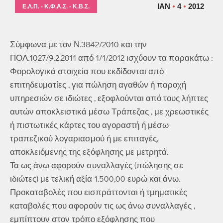
ΙΑΝ
4
2012
Ε.Λ.Π. - Κ.Φ.Α.Σ. - Κ.Β.Σ.
Σύμφωνα με τον Ν.3842/2010 και την
ΠΟΛ.1027/9.2.2011 από 1/1/2012 ισχύουν τα παρακάτω :
Φορολογικά στοιχεία που εκδίδονται από
επιτηδευματίες , για πώληση αγαθών ή παροχή
υπηρεσιών σε ιδιώτες , εξοφλούνται από τους λήπτες
αυτών αποκλειστικά μέσω Τράπεζας , με χρεωστικές
ή πιστωτικές κάρτες του αγοραστή ή μέσω
τραπεζικού λογαριασμού ή με επιταγές,
αποκλειόμενης της εξόφλησης με μετρητά.
Τα ως άνω αφορούν συναλλαγές (πώλησης σε
ιδιώτες) με τελική αξία 1.500,00 ευρώ και άνω.
Προκαταβολές που εισπράττονται ή τμηματικές
καταβολές που αφορούν τις ως άνω συναλλαγές ,
εμπίπτουν στον τρόπο εξόφλησης που