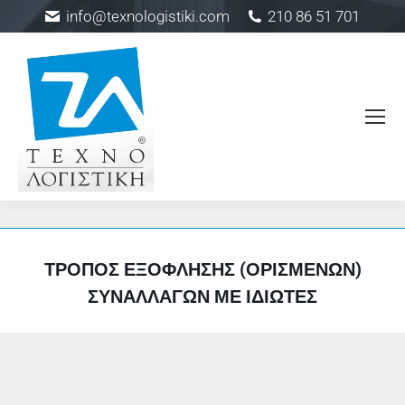
info@texnologistiki.com
210 86 51 701
ΤΡΌΠΟΣ ΕΞΌΦΛΗΣΗΣ (ΟΡΙΣΜΈΝΩΝ)
ΣΥΝΑΛΛΑΓΏΝ ΜΕ ΙΔΙΏΤΕΣ