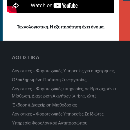
Τεχνολογιστική. Η εξυπηρέτηση έχει όνομα.
ΛΟΓΙΣΤΙΚΑ
Λογιστικές – Φοροτεχνικές Υπηρεσίες για επιχειρήσεις
Ολοκληρωμένη Πρόταση Συνεργασίας
Λογιστικές – Φοροτεχνικές υπηρεσίες, σε Βραχυχρόνια
Μίσθωση, Διαχείριση Ακινήτων (Airbnb, κλπ.)
Έκδοση & Διαχείριση Μισθοδοσίας
Λογιστικές – Φοροτεχνικές Υπηρεσίες Σε Ιδιώτες
Υπηρεσία Φορολογικού Αντιπροσώπου