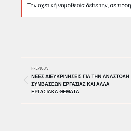
Την σχετική νομοθεσία δείτε την, σε προ
POST
PREVIOUS
NAVIGATION
ΝΈΕΣ ΔΙΕΥΚΡΙΝΉΣΕΙΣ ΓΙΑ ΤΗΝ ΑΝΑΣΤΟΛΉ
Previous
ΣΥΜΒΆΣΕΩΝ ΕΡΓΑΣΊΑΣ ΚΑΙ ΆΛΛΑ
post:
ΕΡΓΑΣΙΑΚΆ ΘΈΜΑΤΑ