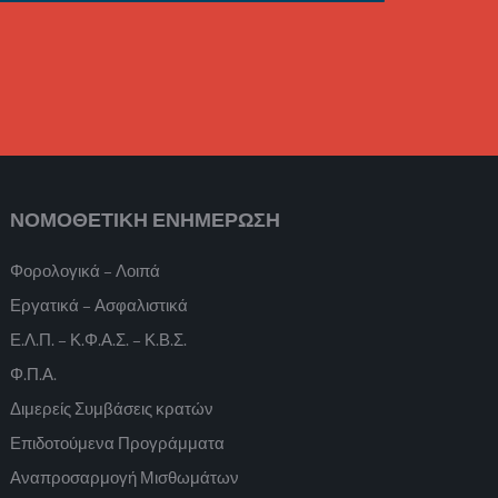
ΝΟΜΟΘΕΤΙΚΗ ΕΝΗΜΕΡΩΣΗ
Φορολογικά – Λοιπά
Εργατικά – Ασφαλιστικά
Ε.Λ.Π. – Κ.Φ.Α.Σ. – Κ.Β.Σ.
Φ.Π.Α.
Διμερείς Συμβάσεις κρατών
Επιδοτούμενα Προγράμματα
Αναπροσαρμογή Μισθωμάτων