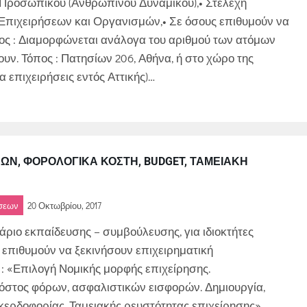
 Προσωπικού (Ανθρώπινου Δυναμικού),• Στελέχη
πιχειρήσεων και Οργανισμών,• Σε όσους επιθυμούν να
τος : Διαμορφώνεται ανάλογα του αριθμού των ατόμων
ν. Τόπος : Πατησίων 206, Αθήνα, ή στο χώρο της
α επιχειρήσεις εντός Αττικής)…
Ν, ΦΟΡΟΛΟΓΙΚΆ ΚΌΣΤΗ, BUDGET, ΤΑΜΕΙΑΚΉ
ήσεων
20 Οκτωβρίου, 2017
ριο εκπαίδευσης – συμβούλευσης, για ιδιοκτήτες
 επιθυμούν να ξεκινήσουν επιχειρηματική
 : «Επιλογή Νομικής μορφής επιχείρησης.
όστος φόρων, ασφαλιστικών εισφορών. Δημιουργία,
κερδοφορίας, Ταμειακής ρευστότητας επιχείρησης»