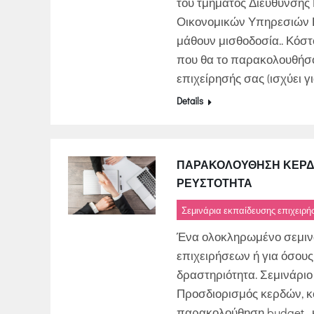
του τμήματος Διεύθυνσης
Οικονομικών Υπηρεσιών Ε
μάθουν μισθοδοσία.. Κόσ
που θα το παρακολουθήσου
επιχείρησής σας (ισχύει γι
Details
ΠΑΡΑΚΟΛΟΎΘΗΣΗ ΚΕΡΔΏ
ΡΕΥΣΤΌΤΗΤΑ
Σεμινάρια εκπαίδευσης επιχειρ
Ένα ολοκληρωμένο σεμινά
επιχειρήσεων ή για όσους
δραστηριότητα. Σεμινάριο
Προσδιορισμός κερδών, κ
παρακολούθηση budget , 