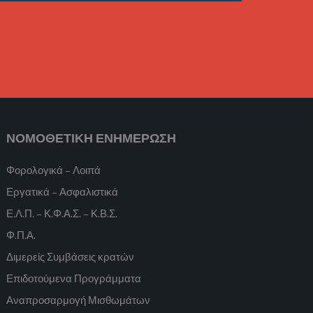
ΝΟΜΟΘΕΤΙΚΗ ΕΝΗΜΕΡΩΣΗ
Φορολογικά – Λοιπά
Εργατικά – Ασφαλιστικά
Ε.Λ.Π. – Κ.Φ.Α.Σ. – Κ.Β.Σ.
Φ.Π.Α.
Διμερείς Συμβάσεις κρατών
Επιδοτούμενα Προγράμματα
Αναπροσαρμογή Μισθωμάτων