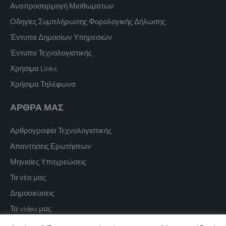
Αναπροσαρμογή Μισθωμάτων
Οδηγίες Συμπλήρωσης Φορολογικής Δήλωσης
Έντυπα Δημοσίων Υπηρεσιών
Έντυπα Τεχνολογιστικής
Χρήσιμα Links
Χρήσιμα Τηλέφωνα
ΑΡΘΡΑ ΜΑΣ
Αρθρογραφία Τεχνολογιστικής
Απαντήσεις Ερωτήσεων
Μηνιαίες Υποχρεώσεις
Τα νέα μας
Δημοσιεύσεις
Τα video μας