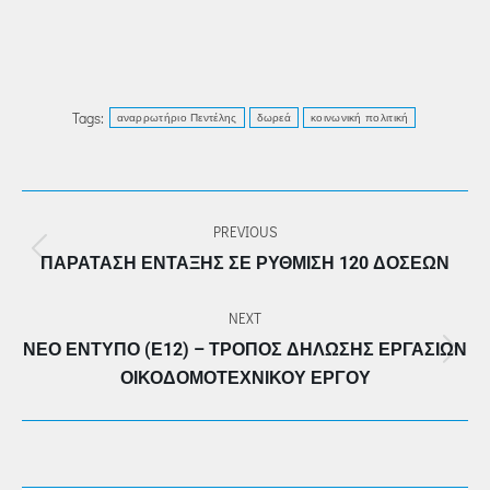
Tags:
αναρρωτήριο Πεντέλης
δωρεά
κοινωνική πολιτική
POST
PREVIOUS
NAVIGATION
Previous
ΠΑΡΆΤΑΣΗ ΈΝΤΑΞΗΣ ΣΕ ΡΎΘΜΙΣΗ 120 ΔΌΣΕΩΝ
post:
NEXT
ΝΈΟ ΈΝΤΥΠΟ (Ε12) – ΤΡΌΠΟΣ ΔΉΛΩΣΗΣ ΕΡΓΑΣΙΏΝ
Next
ΟΙΚΟΔΟΜΟΤΕΧΝΙΚΟΎ ΈΡΓΟΥ
post: