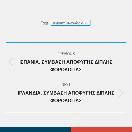
Tags:
συμβαση ισλανδίας 2008
POST
PREVIOUS
NAVIGATION
ΙΣΠΑΝΊΑ. ΣΎΜΒΑΣΗ ΑΠΟΦΥΓΉΣ ΔΙΠΛΉΣ
Previous
ΦΟΡΟΛΟΓΊΑΣ
post:
NEXT
ΙΡΛΑΝΔΊΑ. ΣΎΜΒΑΣΗ ΑΠΟΦΥΓΉΣ ΔΙΠΛΉΣ
Next
ΦΟΡΟΛΟΓΊΑΣ
post: