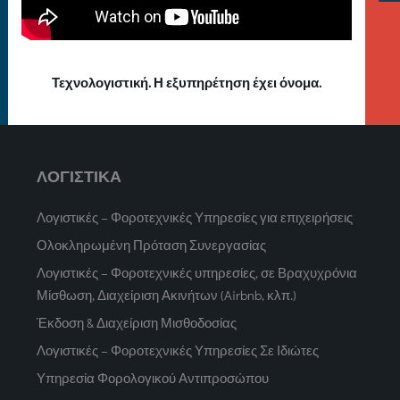
Τεχνολογιστική. Η εξυπηρέτηση έχει όνομα.
ΛΟΓΙΣΤΙΚΑ
Λογιστικές – Φοροτεχνικές Υπηρεσίες για επιχειρήσεις
Ολοκληρωμένη Πρόταση Συνεργασίας
Λογιστικές – Φοροτεχνικές υπηρεσίες, σε Βραχυχρόνια
Μίσθωση, Διαχείριση Ακινήτων (Airbnb, κλπ.)
Έκδοση & Διαχείριση Μισθοδοσίας
Λογιστικές – Φοροτεχνικές Υπηρεσίες Σε Ιδιώτες
Υπηρεσία Φορολογικού Αντιπροσώπου