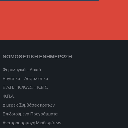
ΝΟΜΟΘΕΤΙΚΗ ΕΝΗΜΕΡΩΣΗ
Φορολογικά – Λοιπά
Εργατικά – Ασφαλιστικά
Ε.Λ.Π. – Κ.Φ.Α.Σ. – Κ.Β.Σ.
Φ.Π.Α.
Διμερείς Συμβάσεις κρατών
Επιδοτούμενα Προγράμματα
Αναπροσαρμογή Μισθωμάτων