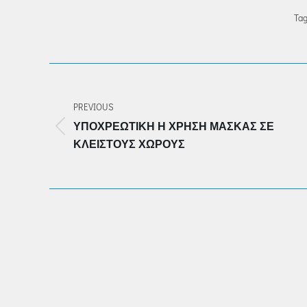
Tag
POST
NAVIGATION
PREVIOUS
ΥΠΟΧΡΕΩΤΙΚΉ Η ΧΡΉΣΗ ΜΆΣΚΑΣ ΣΕ
Previous
ΚΛΕΙΣΤΟΎΣ ΧΏΡΟΥΣ
post: