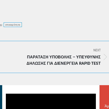
s:
επικαιρότητα
NEXT
ΠΑΡΆΤΑΣΗ ΥΠΟΒΟΛΉΣ – ΥΠΕΎΘΥΝΗΣ
Next
ΔΉΛΩΣΗΣ ΓΙΑ ΔΙΕΝΈΡΓΕΙΑ RAPID TEST
post:
Άμ