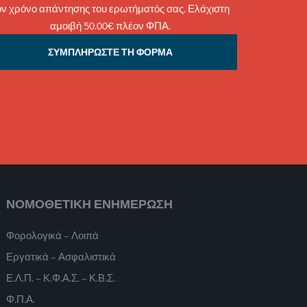
ον χρόνο απάντησης του ερωτήματός σας. Ελάχιστη
αμοιβή 50.00€ πλέον ΦΠΑ.
ΣΥΜΠΛΗΡΩΣΤΕ ΤΗ ΦΟΡΜΑ
ΝΟΜΟΘΕΤΙΚΗ ΕΝΗΜΕΡΩΣΗ
Φορολογικά – Λοιπά
Εργατικά – Ασφαλιστικά
Ε.Λ.Π. – Κ.Φ.Α.Σ. – Κ.Β.Σ.
Φ.Π.Α.