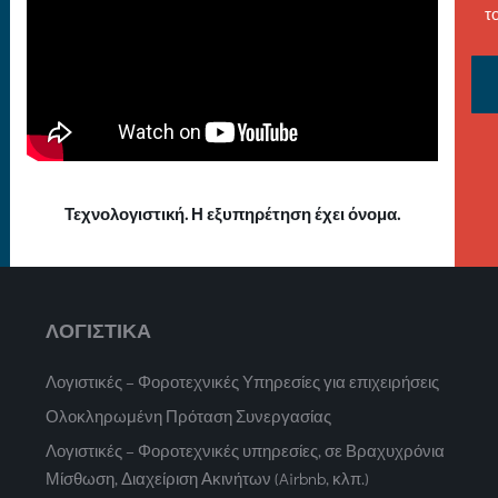
τ
Τεχνολογιστική. Η εξυπηρέτηση έχει όνομα.
ΛΟΓΙΣΤΙΚΑ
Λογιστικές – Φοροτεχνικές Υπηρεσίες για επιχειρήσεις
Ολοκληρωμένη Πρόταση Συνεργασίας
Λογιστικές – Φοροτεχνικές υπηρεσίες, σε Βραχυχρόνια
Μίσθωση, Διαχείριση Ακινήτων (Airbnb, κλπ.)