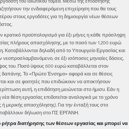
ργοδότη του ιδιωτικού τομέα. Μέσω της επιδότησης
αζητήσουν την ενδιαφερόμενη επιχείρηση που θα τους
τέρου στους εργοδότες για τη δημιουργία νέων θέσεων
όστος.
ον κρατικό προϋπολογισμό για έξι μήνες η κάθε πρόσληψη
σίας πλήρους απασχόλησης, με το ποσό των 1.200 ευρώ
τη. Καταβάλλονται δηλαδή από το Υπουργείο Εργασίας και
νεοπροσλαμβανόμενο, σε έξι ισόποσες μηνιαίες δόσεις,
ύψος του. Ποσό ύψους 600 ευρώ καταβάλλεται στον
ς δαπάνης. Το «Πρώτο Ένσημο» αφορά και σε θέσεις
αι και σε φοιτητές που επιδιώκουν να αποκτήσουν
ρίπτωση αυτή, η επιδότηση μειώνεται στο ήμισυ. Εάν η
η νέα θέση εργασίας επιδοτείται αναλογικά με το χρόνο
ή μερικής απασχόλησης). Για την ένταξή τους στο
α υποβάλλουν δήλωση στο ΠΣ ΕΡΓΑΝΗ.
 ρήτρα διατήρησης των θέσεων εργασίας και μπορεί να