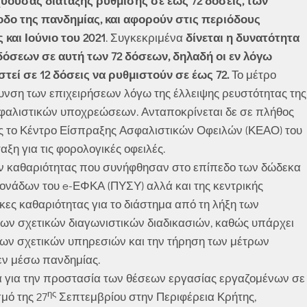
χύουσας διάταξης ρύθμισης σε έως 72 δόσεις, των
δο της πανδημίας, και αφορούν στις περιόδους
αι Ιούνιο του 2021
. Συγκεκριμένα
δίνεται η δυνατότητα
όσεων σε αυτή των 72 δόσεων, δηλαδή οι εν λόγω
εί σε 12 δόσεις να ρυθμιστούν σε έως 72.
Το μέτρο
λυνση των επιχειρήσεων λόγω της έλλειψης ρευστότητας της
φαλιστικών υποχρεώσεων. Ανταποκρίνεται δε σε πλήθος
ς το Κέντρο Είσπραξης Ασφαλιστικών Οφειλών (ΚΕΑΟ) του
αξη για τις φορολογικές οφειλές.
ν καθαριότητας που συνήφθησαν στο επίπεδο των δώδεκα
μονάδων του e-ΕΦΚΑ (ΠΥΣΥ) αλλά και της κεντρικής
ες καθαριότητας για το διάστημα από τη λήξη των
ων σχετικών διαγωνιστικών διαδικασιών, καθώς υπάρχει
 των σχετικών υπηρεσιών και την τήρηση των μέτρων
 εν μέσω πανδημίας.
ρα για την προστασία των θέσεων εργασίας εργαζομένων σε
ης
μό της 27
Σεπτεμβρίου στην Περιφέρεια Κρήτης,