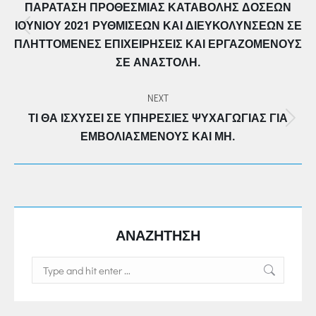
ΠΑΡΆΤΑΣΗ ΠΡΟΘΕΣΜΊΑΣ ΚΑΤΑΒΟΛΉΣ ΔΌΣΕΩΝ
ΙΟΥΝΊΟΥ 2021 ΡΥΘΜΊΣΕΩΝ ΚΑΙ ΔΙΕΥΚΟΛΎΝΣΕΩΝ ΣΕ
Previous
ΠΛΗΤΤΌΜΕΝΕΣ ΕΠΙΧΕΙΡΉΣΕΙΣ ΚΑΙ ΕΡΓΑΖΟΜΈΝΟΥΣ
post:
ΣΕ ΑΝΑΣΤΟΛΉ.
NEXT
ΤΙ ΘΑ ΙΣΧΎΣΕΙ ΣΕ ΥΠΗΡΕΣΊΕΣ ΨΥΧΑΓΩΓΊΑΣ ΓΙΑ
Next
ΕΜΒΟΛΙΑΣΜΈΝΟΥΣ ΚΑΙ ΜΗ.
post:
ΑΝΑΖΗΤΗΣΗ
Search: