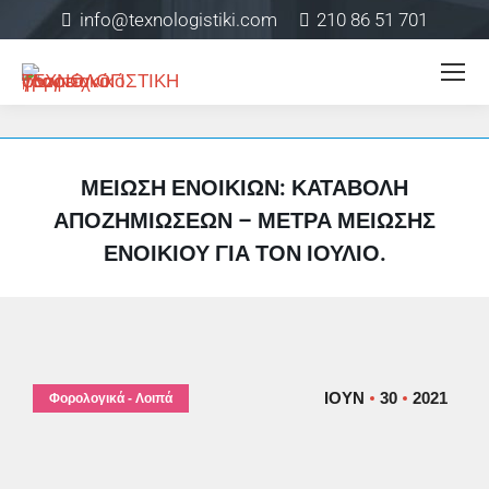
info@texnologistiki.com
210 86 51 701
ΜΕΊΩΣΗ ΕΝΟΙΚΊΩΝ: ΚΑΤΑΒΟΛΉ
ΑΠΟΖΗΜΙΏΣΕΩΝ – ΜΈΤΡΑ ΜΕΊΩΣΗΣ
ΕΝΟΙΚΊΟΥ ΓΙΑ ΤΟΝ ΙΟΎΛΙΟ.
ΙΟΎΝ
30
2021
Φορολογικά - Λοιπά