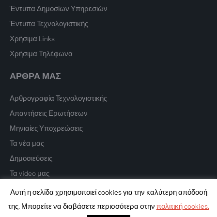
Έντυπα Δημοσίων Υπηρεσιών
Έντυπα Τεχνολογιστικής
Χρήσιμα Links
Χρήσιμα Τηλέφωνα
ΑΡΘΡΑ ΜΑΣ
Αρθρογραφία Τεχνολογιστικής
Απαντήσεις Ερωτήσεων
Μηνιαίες Υποχρεώσεις
Τα νέα μας
Δημοσιεύσεις
Τα video μας
Αυτή η σελίδα χρησιμοποιεί cookies για την καλύτερη απόδοσή
της. Μπορείτε να διαβάσετε περισσότερα στην
πολιτική cookies.
Copyright © 2022 Texnologistiki. All Rights Reserved.
Digital Marketing