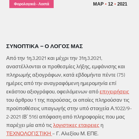
ΜΑΡ
12
2021
Φορολογικά - Λοιπά
ΣΥΝΟΠΤΙΚΆ – Ο ΛΌΓΟΣ ΜΑΣ
Από την 1η.3.2021 και μέχρι την 31η.3.2021,
αναστέλλονται οι προθεσμίες λήξης, εμφάνισης και
πληρωμής αξιογράφων, κατά εβδομήντα πέντε (75)
ημέρες από την αναγραφόμενη ημερομηνία επί
εκάστου αξιογράφου, οφειλόμενων από
επιχειρήσεις
του άρθρου 1 της παρούσας, οι οποίες πληρούσαν τις
προϋποθέσεις υπαγωγής στην υπό στοιχεία Α.1022/9-
2-2021 (Β’ 516) απόφαση από πληροφορίες που μας
παρέχει μία από τις
λογιστικες εταιρειες
η
ΤΕΧΝΟΛΟΓΙΣΤΙΚΗ
– Γ. Αλεξίου Μ. ΕΠΕ.