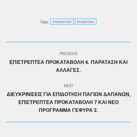
Tags:
επικαιρότητα
επιχειρήσεις
POST
PREVIOUS
NAVIGATION
ΕΠΙΣΤΡΕΠΤΈΑ ΠΡΟΚΑΤΑΒΟΛΉ 6. ΠΑΡΆΤΑΣΗ ΚΑΙ
Previous
ΑΛΛΑΓΈΣ.
post:
NEXT
ΔΙΕΥΚΡΙΝΊΣΕΙΣ ΓΙΑ ΕΠΙΔΌΤΗΣΗ ΠΑΓΊΩΝ ΔΑΠΑΝΏΝ,
Next
ΕΠΙΣΤΡΕΠΤΈΑ ΠΡΟΚΑΤΑΒΟΛΉ 7 ΚΑΙ ΝΈΟ
post:
ΠΡΌΓΡΑΜΜΑ ΓΕΦΥΡΑ 2.