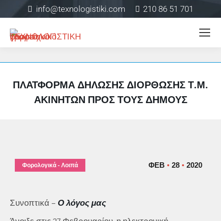
info@texnologistiki.com
210 86 51 701
ΠΛΑΤΦΌΡΜΑ ΔΉΛΩΣΗΣ ΔΙΌΡΘΩΣΗΣ Τ.Μ.
ΑΚΙΝΉΤΩΝ ΠΡΟΣ ΤΟΥΣ ΔΉΜΟΥΣ
ΦΕΒ
28
2020
Φορολογικά - Λοιπά
Συνοπτικά –
Ο λόγος μας
Άνοιξε στις 27 Φεβρουαρίου, η ηλεκτρονική