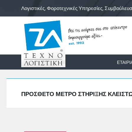
Λογιστικές, Φοροτεχνικές Υπηρεσίες, Συμβούλευ
ΕΤΑΙΡΊ
ΠΡΌΣΘΕΤΟ ΜΈΤΡΟ ΣΤΉΡΙΞΗΣ ΚΛΕΙΣΤΏ