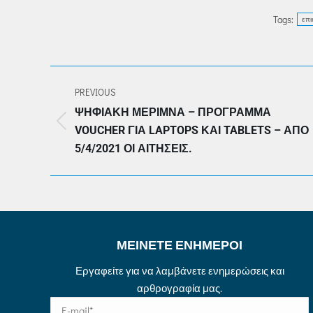
Tags:
επι
POST
PREVIOUS
NAVIGATION
ΨΗΦΙΑΚΉ ΜΈΡΙΜΝΑ – ΠΡΌΓΡΑΜΜΑ
Previous
VOUCHER ΓΙΑ LAPTOPS ΚΑΙ TABLETS – ΑΠΌ
post:
5/4/2021 ΟΙ ΑΙΤΉΣΕΙΣ.
ΜΕΙΝΕΤΕ ΕΝΗΜΕΡΟΙ
Εργαφείτε για να λαμβάνετε ενημερώσεις και
αρθρογραφία μας.