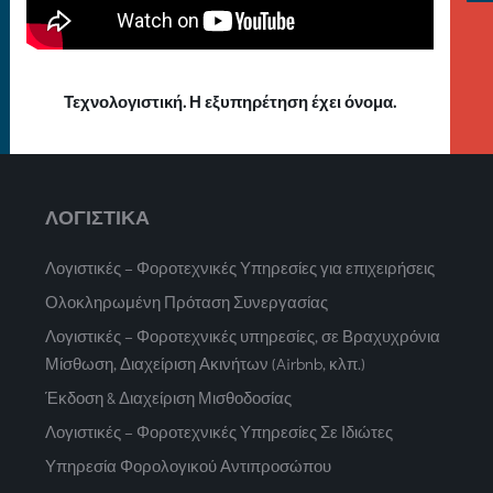
Τεχνολογιστική. Η εξυπηρέτηση έχει όνομα.
ΛΟΓΙΣΤΙΚΑ
Λογιστικές – Φοροτεχνικές Υπηρεσίες για επιχειρήσεις
Ολοκληρωμένη Πρόταση Συνεργασίας
Λογιστικές – Φοροτεχνικές υπηρεσίες, σε Βραχυχρόνια
Μίσθωση, Διαχείριση Ακινήτων (Airbnb, κλπ.)
Έκδοση & Διαχείριση Μισθοδοσίας
Λογιστικές – Φοροτεχνικές Υπηρεσίες Σε Ιδιώτες
Υπηρεσία Φορολογικού Αντιπροσώπου