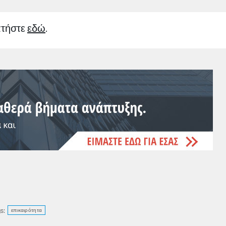
πατήστε
εδώ
.
s:
επικαιρότητα