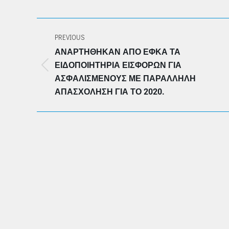
POST
PREVIOUS
NAVIGATION
ΑΝΑΡΤΉΘΗΚΑΝ ΑΠΌ ΕΦΚΑ ΤΑ
ΕΙΔΟΠΟΙΗΤΉΡΙΑ ΕΙΣΦΟΡΏΝ ΓΙΑ
Previous
ΑΣΦΑΛΙΣΜΈΝΟΥΣ ΜΕ ΠΑΡΆΛΛΗΛΗ
post:
ΑΠΑΣΧΌΛΗΣΗ ΓΙΑ ΤΟ 2020.