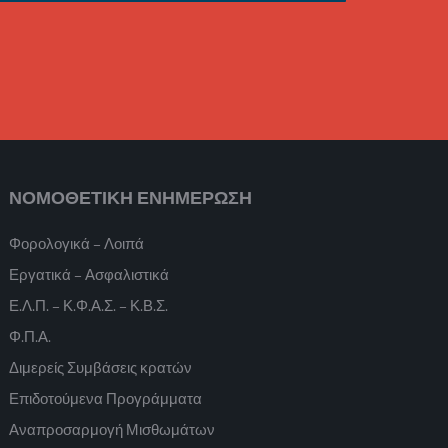
ΝΟΜΟΘΕΤΙΚΗ ΕΝΗΜΕΡΩΣΗ
Φορολογικά – Λοιπά
Εργατικά – Ασφαλιστικά
Ε.Λ.Π. – Κ.Φ.Α.Σ. – Κ.Β.Σ.
Φ.Π.Α.
Διμερείς Συμβάσεις κρατών
Επιδοτούμενα Προγράμματα
Αναπροσαρμογή Μισθωμάτων