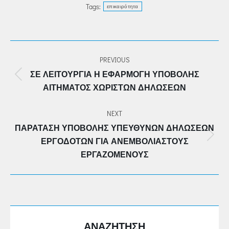
Tags:
επικαιρότητα
POST
PREVIOUS
NAVIGATION
ΣΕ ΛΕΙΤΟΥΡΓΊΑ Η ΕΦΑΡΜΟΓΉ ΥΠΟΒΟΛΉΣ
Previous
ΑΙΤΉΜΑΤΟΣ ΧΩΡΙΣΤΏΝ ΔΗΛΏΣΕΩΝ
post:
NEXT
ΠΑΡΆΤΑΣΗ ΥΠΟΒΟΛΉΣ ΥΠΕΎΘΥΝΩΝ ΔΗΛΏΣΕΩΝ
Next
ΕΡΓΟΔΟΤΏΝ ΓΙΑ ΑΝΕΜΒΟΛΊΑΣΤΟΥΣ
post:
ΕΡΓΑΖΌΜΕΝΟΥΣ
ΑΝΑΖΗΤΗΣΗ